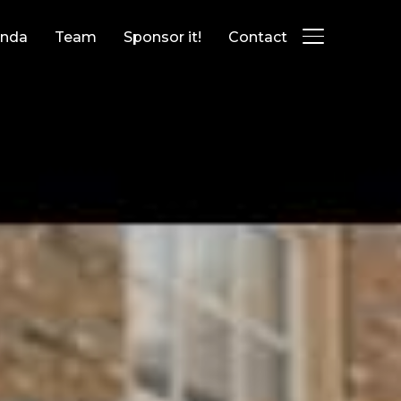
nda
Team
Sponsor it!
Contact
TOGGLE ZIJB