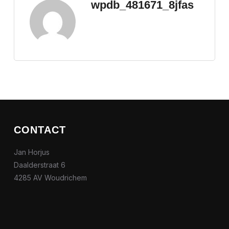
wpdb_481671_8jfas
CONTACT
Jan Horjus
Daalderstraat 6
4285 AV Woudrichem